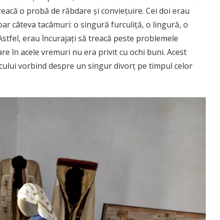
reacă o probă de răbdare și conviețuire. Cei doi erau
r câteva tacâmuri: o singură furculiță, o lingură, o
 Astfel, erau încurajați să treacă peste problemele
are în acele vremuri nu era privit cu ochi buni. Acest
cului vorbind despre un singur divorț pe timpul celor