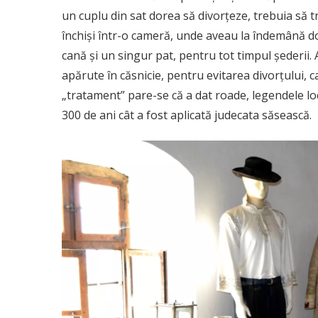
un cuplu din sat dorea să divorțeze, trebuia să t
închiși într-o cameră, unde aveau la îndemână doa
cană și un singur pat, pentru tot timpul șederii.
apărute în căsnicie, pentru evitarea divorțului, c
„tratament” pare-se că a dat roade, legendele lo
300 de ani cât a fost aplicată judecata săsească.