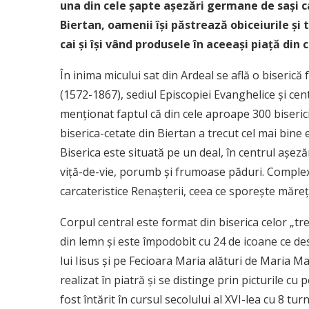
una din cele șapte așezări germane de sași ca
Biertan, oamenii își păstrează obiceiurile și
cai și își vând produsele în aceeași piață din c
În inima micului sat din Ardeal se află o biserică 
(1572-1867), sediul Episcopiei Evanghelice și cent
menționat faptul că din cele aproape 300 biserici f
biserica-cetate din Biertan a trecut cel mai bine 
Biserica este situată pe un deal, în centrul așezăr
viță-de-vie, porumb și frumoase păduri. Complexul
carcateristice Renașterii, ceea ce sporește măreția 
Corpul central este format din biserica celor „trei
din lemn și este împodobit cu 24 de icoane ce des
lui Iisus și pe Fecioara Maria alături de Maria 
realizat în piatră și se distinge prin picturile cu 
fost întărit în cursul secolului al XVI-lea cu 8 tur