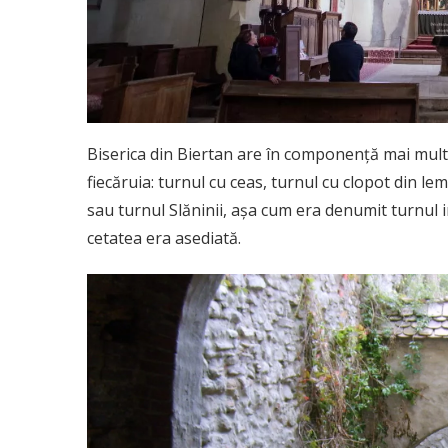
Biserica din Biertan are în componență mai multe
fiecăruia: turnul cu ceas, turnul cu clopot din le
sau turnul Slăninii, așa cum era denumit turnul i
cetatea era asediată.