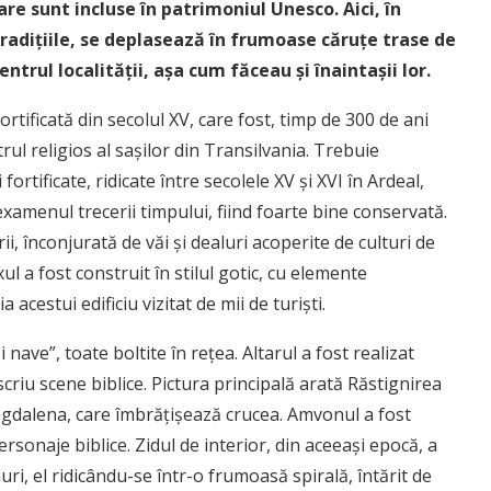
re sunt incluse în patrimoniul Unesco. Aici, în
 tradițiile, se deplasează în frumoase căruțe trase de
entrul localității, așa cum făceau și înaintașii lor.
fortificată din secolul XV, care fost, timp de 300 de ani
rul religios al sașilor din Transilvania. Trebuie
ortificate, ridicate între secolele XV și XVI în Ardeal,
examenul trecerii timpului, fiind foarte bine conservată.
ii, înconjurată de văi și dealuri acoperite de culturi de
 a fost construit în stilul gotic, cu elemente
acestui edificiu vizitat de mii de turiști.
 nave”, toate boltite în rețea. Altarul a fost realizat
criu scene biblice. Pictura principală arată Răstignirea
Magdalena, care îmbrățișează crucea. Amvonul a fost
personaje biblice. Zidul de interior, din aceeași epocă, a
nuri, el ridicându-se într-o frumoasă spirală, întărit de