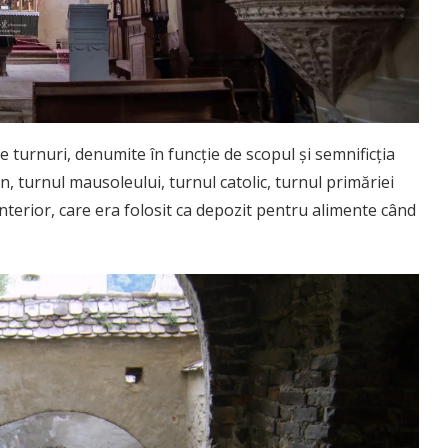
 turnuri, denumite în funcție de scopul și semnificția
mn, turnul mausoleului, turnul catolic, turnul primăriei
nterior, care era folosit ca depozit pentru alimente când