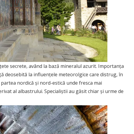
țete secrete, având la bază mineralul azurit. Importanța
ență deosebită la influențele meteorolgice care distrug, în
e partea nordică și nord-estică unde fresca mai
ivat al albastrului. Specialiștii au găsit chiar și urme de