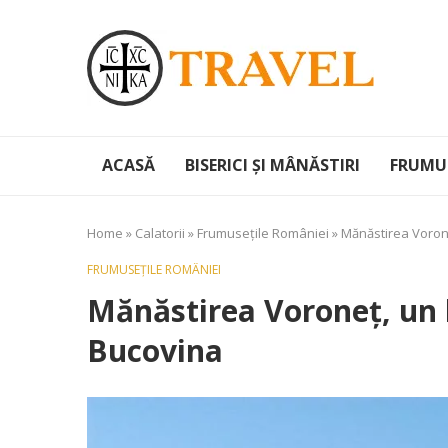
ACASĂ
BISERICI ȘI MÂNĂSTIRI
FRUMUS
Home
»
Calatorii
»
Frumusețile României
»
Mănăstirea Vorone
FRUMUSEȚILE ROMÂNIEI
Mănăstirea Voroneț, un l
Bucovina