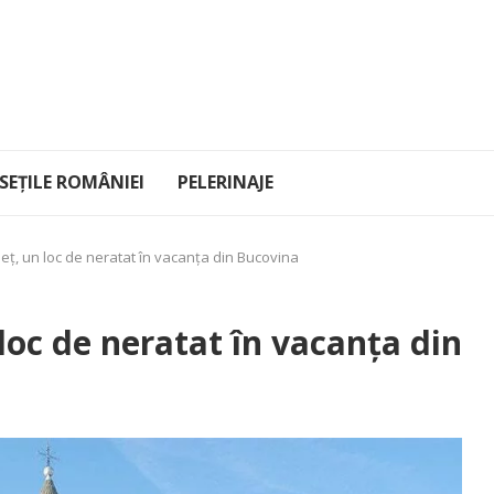
EȚILE ROMÂNIEI
PELERINAJE
ț, un loc de neratat în vacanța din Bucovina
oc de neratat în vacanța din