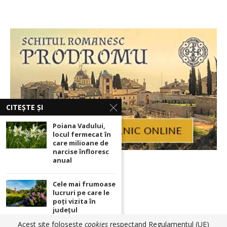
CITEȘTE ȘI
Poiana Vadului,
locul fermecat în
care milioane de
narcise înfloresc
anual
Cele mai frumoase
lucruri pe care le
poți vizita în
județul
Maramureș
Acest site foloseste
cookies
respectand Regulamentul (UE)