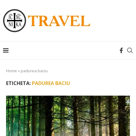
Home
»
padurea baciu
ETICHETA:
PADUREA BACIU