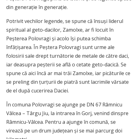
din generație în generație.
Potrivit vechilor legende, se spune că însuși liderul
spiritual al geto-dacilor, Zamolxe, ar fi locuit în
Peșterea Polovragi și acolo își putea schimba
înfățișarea. În Peştera Polovragi sunt urme ale
folosirii sale drept turnătorie de metale de către daci,
iar deasupra peșterii se află o cetate geto-dacică. Se
spune că aici încă ar mai trăi Zamolxe, iar picăturile ce
se preling din ţurţurii de piatră sunt lacrimile vărsate
de el după cucerirea Daciei.
În comuna Polovragi se ajunge pe DN 67 Râmnicu
Vâlcea – Târgu Jiu, la intrarea în Gorj, venind dinspre
Râmnicu-Vâlcea. Pentru a ajunge în comună, se
virează pe un drum judeţean şi se mai parcurg doi