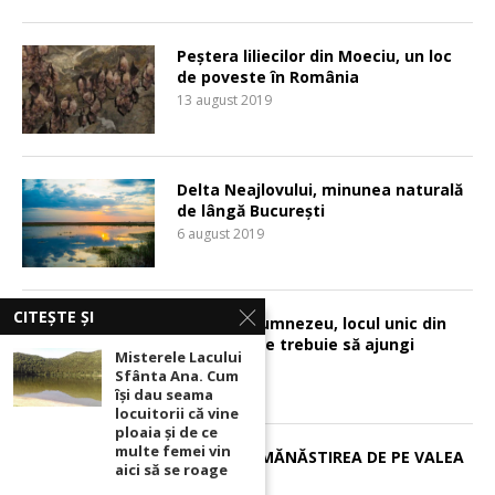
Peștera liliecilor din Moeciu, un loc
de poveste în România
13 august 2019
Delta Neajlovului, minunea naturală
de lângă București
6 august 2019
CITEȘTE ȘI
Podul lui Dumnezeu, locul unic din
lume în care trebuie să ajungi
Misterele Lacului
5 august 2019
Sfânta Ana. Cum
își dau seama
locuitorii că vine
ploaia și de ce
multe femei vin
BÂRSANA, MĂNĂSTIREA DE PE VALEA
aici să se roage
IZEI