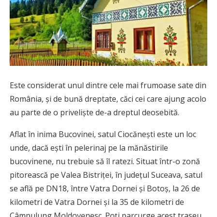
Este considerat unul dintre cele mai frumoase sate din
România, și de bună dreptate, căci cei care ajung acolo
au parte de o priveliște de-a dreptul deosebită.
Aflat în inima Bucovinei, satul Ciocănești este un loc
unde, dacă ești în pelerinaj pe la mănăstirile
bucovinene, nu trebuie să îl ratezi. Situat într-o zonă
pitorească pe Valea Bistriței, în județul Suceava, satul
se află pe DN18, între Vatra Dornei și Botoș, la 26 de
kilometri de Vatra Dornei și la 35 de kilometri de
Câmpulung Moldovenesc. Poți parcurge acest traseu