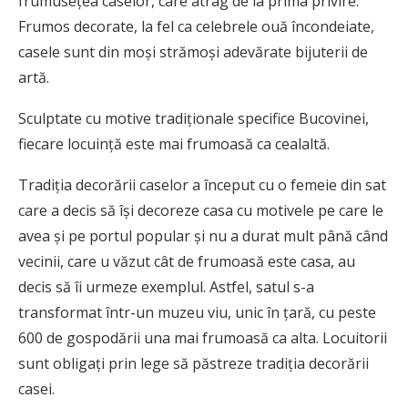
frumusețea caselor, care atrag de la prima privire.
Frumos decorate, la fel ca celebrele ouă încondeiate,
casele sunt din moși strămoși adevărate bijuterii de
artă.
Sculptate cu motive tradiționale specifice Bucovinei,
fiecare locuință este mai frumoasă ca cealaltă.
Tradiția decorării caselor a început cu o femeie din sat
care a decis să își decoreze casa cu motivele pe care le
avea și pe portul popular și nu a durat mult până când
vecinii, care u văzut cât de frumoasă este casa, au
decis să îi urmeze exemplul. Astfel, satul s-a
transformat într-un muzeu viu, unic în ţară, cu peste
600 de gospodării una mai frumoasă ca alta. Locuitorii
sunt obligați prin lege să păstreze tradiția decorării
casei.