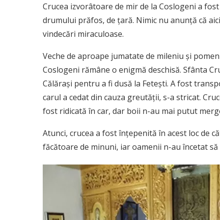
Crucea izvorâtoare de mir de la Coslogeni a fost 
drumului prăfos, de ţară. Nimic nu anunţă că aici 
vindecări miraculoase.
Veche de aproape jumatate de mileniu şi pomenită 
Coslogeni rămâne o enigmă deschisă. Sfânta Cruc
Călăraşi pentru a fi dusă la Feteşti. A fost trans
carul a cedat din cauza greutăţii, s-a stricat. Cr
fost ridicată în car, dar boii n-au mai putut merg
Atunci, crucea a fost înţepenită în acest loc de căt
făcătoare de minuni, iar oamenii n-au încetat să 