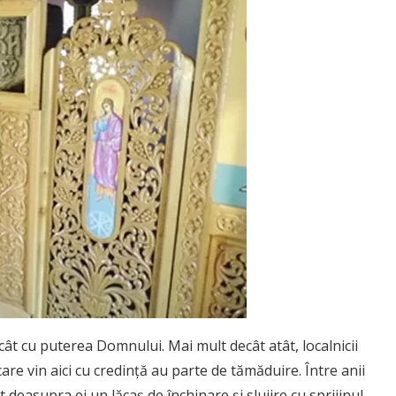
cât cu puterea Domnului. Mai mult decât atât, localnicii
care vin aici cu credinţă au parte de tămăduire. Între anii
t deasupra ei un lăcaş de închinare şi slujire cu sprijinul