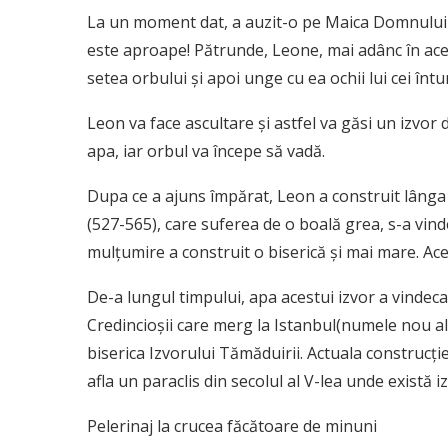
La un moment dat, a auzit-o pe Maica Domnului s
este aproape! Pătrunde, Leone, mai adânc în ace
setea orbului şi apoi unge cu ea ochii lui cei întu
Leon va face ascultare şi astfel va găsi un izvor d
apa, iar orbul va începe să vadă.
Dupa ce a ajuns împărat, Leon a construit lânga a
(527-565), care suferea de o boală grea, s-a vin
mulţumire a construit o biserică şi mai mare. Acea
De-a lungul timpului, apa acestui izvor a vindecat
Credincioşii care merg la Istanbul(numele nou al 
biserica Izvorului Tămăduirii. Actuala construcţie
afla un paraclis din secolul al V-lea unde există 
Pelerinaj la crucea făcătoare de minuni