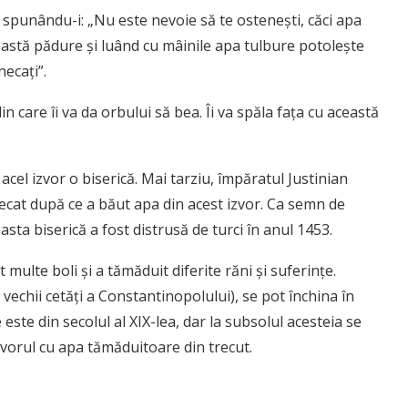
punându-i: „Nu este nevoie să te osteneşti, căci apa
astă pădure şi luând cu mâinile apa tulbure potoleşte
necaţi”.
in care îi va da orbului să bea. Îi va spăla faţa cu această
cel izvor o biserică. Mai tarziu, împăratul Justinian
decat după ce a băut apa din acest izvor. Ca semn de
sta biserică a fost distrusă de turci în anul 1453.
 multe boli şi a tămăduit diferite răni şi suferinţe.
vechii cetăţi a Constantinopolului), se pot închina în
 este din secolul al XIX-lea, dar la subsolul acesteia se
izvorul cu apa tămăduitoare din trecut.