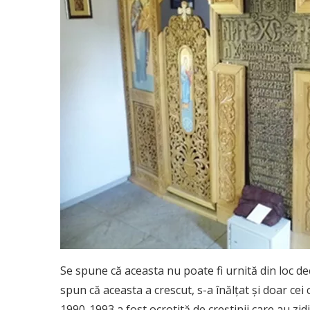
Se spune că aceasta nu poate fi urnită din loc de
spun că aceasta a crescut, s-a înălţat şi doar cei 
1990-1993 a fost ocrotită de creştinii care au zidi