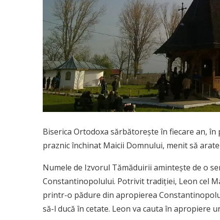
Biserica Ortodoxa sărbătoreşte în fiecare an, în
praznic închinat Maicii Domnului, menit să arate 
Numele de Izvorul Tămăduirii aminteşte de o seri
Constantinopolului. Potrivit tradiţiei, Leon cel 
printr-o pădure din apropierea Constantinopolulu
să-l ducă în cetate. Leon va cauta în apropiere un