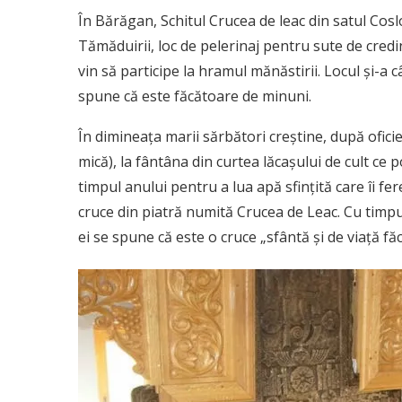
În Bărăgan, Schitul Crucea de leac din satul Cosl
Tămăduirii, loc de pelerinaj pentru sute de cred
vin să participe la hramul mănăstirii. Locul şi-a 
spune că este făcătoare de minuni.
În dimineaţa marii sărbători creştine, după oficie
mică), la fântâna din curtea lăcaşului de cult ce p
timpul anului pentru a lua apă sfinţită care îi f
cruce din piatră numită Crucea de Leac. Cu timpul
ei se spune că este o cruce „sfântă şi de viaţă fă