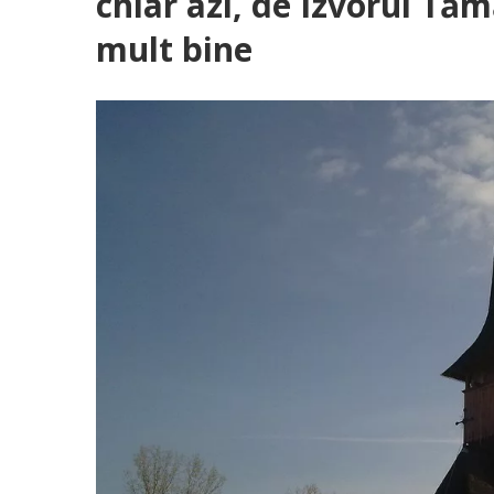
chiar azi, de Izvorul Tăm
mult bine