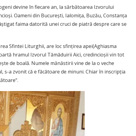
ogeni devine în fiecare an, la sărbătoarea Izvorului
incioşi. Oameni din Bucureşti, Ialomiţa, Buzău, Constanţa
câştigat faima datorită unei cruci de piatră despre care se
rea Sfintei Liturghii, are loc sfinţirea apei(Aghiasma
oartă hramul Izvorul Tămăduirii Aici, credincioşii vin tot
ereşte de boală. Numele mănăstirii vine de la o veche
, s-a zvonit că e făcătoare de minuni. Chiar în inscripţia
cătoare“.