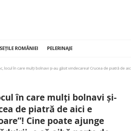
EȚILE ROMÂNIEI
PELERINAJE
c, locul în care mulţi bolnavi şi-au găsit vindecarea! Crucea de piatră de aic
cul în care mulţi bolnavi şi-
ea de piatră de aici e
toare”! Cine poate ajunge