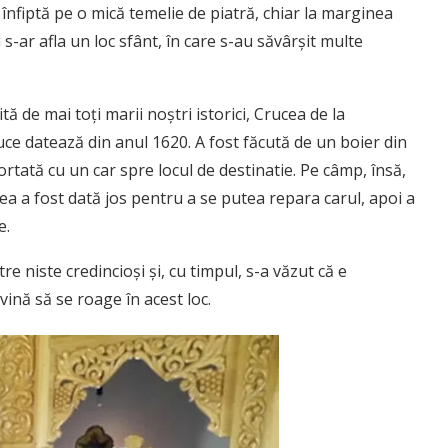
înfiptă pe o mică temelie de piatră, chiar la marginea
s-ar afla un loc sfânt, în care s-au săvârşit multe
de mai toţi marii noştri istorici, Crucea de la
e datează din anul 1620. A fost făcută de un boier din
portată cu un car spre locul de destinatie. Pe câmp, însă,
ucea a fost dată jos pentru a se putea repara carul, apoi a
e.
re niste credincioşi şi, cu timpul, s-a văzut că e
vină să se roage în acest loc.