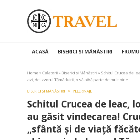
ACASĂ
BISERICI ȘI MÂNĂSTIRI
FRUMUS
Home
»
Calatorii
»
Biserici și Mânăstiri
»
Schitul Crucea de lea
azi, de Izvorul Tămăduirii, o să aibă parte de mult bine
BISERICI ȘI MÂNĂSTIRI
PELERINAJE
Schitul Crucea de leac, lo
au găsit vindecarea! Cruc
„sfântă și de viață făcă