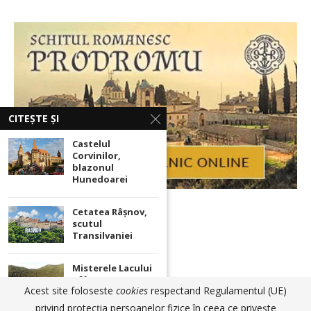
CITEȘTE ȘI
Castelul
Corvinilor,
blazonul
Hunedoarei
Cetatea Râșnov,
scutul
Transilvaniei
Misterele Lacului
Sfânta Ana. Cum
Acest site foloseste
cookies
respectand Regulamentul (UE)
își dau seama
Ortodoxia.me
Cinema.ro
locuitorii că vine
privind protecția persoanelor fizice în ceea ce privește