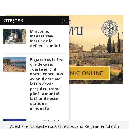
CITEȘTE ȘI
Mraconia,
mănăstirea-
martir de la
defileul Dunării
Plajă iarna, la trei
ore de casă,
foarte ieftin!
Prețul zborului cu
avionul este mai
ieftin decât
prețul cu trenul
până la munte!
Iată unde este
stațiune
minunată
Vacanță de vis la
Acest site foloseste
cookies
respectand Regulamentul (UE)
Sighișoara. Ce