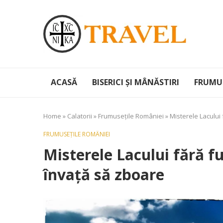
ACASĂ
BISERICI ȘI MÂNĂSTIRI
FRUMUS
Home
»
Calatorii
»
Frumusețile României
»
Misterele Lacului f
FRUMUSEȚILE ROMÂNIEI
Misterele Lacului fără fun
învață să zboare