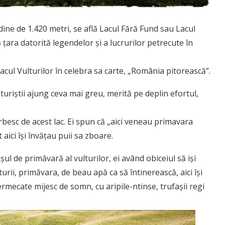
udine de 1.420 metri, se află Lacul Fără Fund sau Lacul
 țara datorită legendelor și a lucrurilor petrecute în
cul Vulturilor în celebra sa carte, „România pitorească”.
 turiștii ajung ceva mai greu, merită pe deplin efortul,
rbesc de acest lac. Ei spun că „aici veneau primavara
 aici îşi învăţau puii sa zboare.
ul de primăvară al vulturilor, ei având obiceiul să işi
urii, primăvara, de beau apă ca să întinerească, aici îşi
ermecate mijesc de somn, cu aripile-ntinse, trufaşii regi