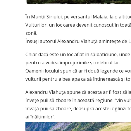
În Munţii Siriului, pe versantul Malaia, la o altit
Vulturilor, un loc carea devenit cunoscut în toată
zonă.
Însuși autorul Alexandru Vlahuță amintește de La
Chiar dacă este un loc aflat în sălbăticiune, unde
pentru a vedea împrejurimile și celebrul lac.
Oamenii locului spun că ar fi două legende ce vo
vulturii pentru a bea apa ca să întinerească şi tot
Alexandru Vlahuţă spune că acesta ar fi fost sălaş
înveţe puii să zboare în această regiune: “vin vult
învaţă puii să zboare, deasupra acestei oglinzi f
ai înălţimilor”.