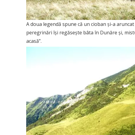
A doua legendă spune că un cioban şi-a aruncat b
peregrinări îşi regăseşte bâta în Dunăre şi, mistu
acasă”.