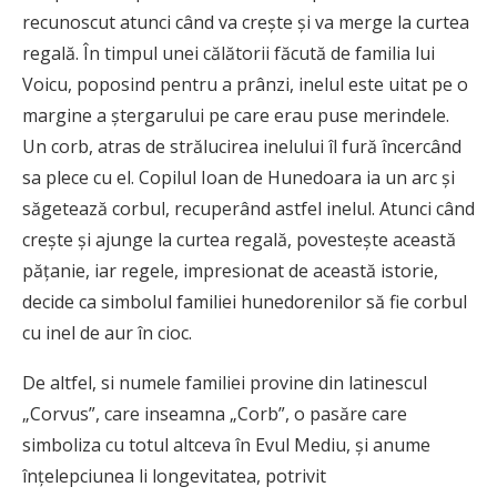
recunoscut atunci când va crește și va merge la curtea
regală. În timpul unei călătorii făcută de familia lui
Voicu, poposind pentru a prânzi, inelul este uitat pe o
margine a ștergarului pe care erau puse merindele.
Un corb, atras de strălucirea inelului îl fură încercând
sa plece cu el. Copilul Ioan de Hunedoara ia un arc și
săgetează corbul, recuperând astfel inelul. Atunci când
crește și ajunge la curtea regală, povestește această
pățanie, iar regele, impresionat de această istorie,
decide ca simbolul familiei hunedorenilor să fie corbul
cu inel de aur în cioc.
De altfel, si numele familiei provine din latinescul
„Corvus”, care inseamna „Corb”, o pasăre care
simboliza cu totul altceva în Evul Mediu, și anume
înțelepciunea li longevitatea, potrivit