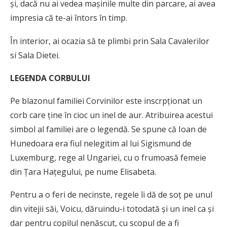
și, dacă nu ai vedea mașinile multe din parcare, ai avea
impresia că te-ai întors în timp.
În interior, ai ocazia să te plimbi prin Sala Cavalerilor
si Sala Dietei.
LEGENDA CORBULUI
Pe blazonul familiei Corvinilor este inscrpționat un
corb care ține în cioc un inel de aur. Atribuirea acestui
simbol al familiei are o legendă. Se spune că Ioan de
Hunedoara era fiul nelegitim al lui Sigismund de
Luxemburg, rege al Ungariei, cu o frumoasă femeie
din Țara Hațegului, pe nume Elisabeta.
Pentru a o feri de necinste, regele îi dă de soț pe unul
din vitejii săi, Voicu, dăruindu-i totodată și un inel ca și
dar pentru copilul nenăscut, cu scopul de a fi