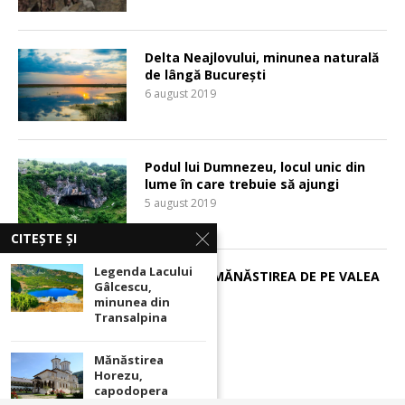
Delta Neajlovului, minunea naturală
de lângă București
6 august 2019
Podul lui Dumnezeu, locul unic din
lume în care trebuie să ajungi
5 august 2019
CITEȘTE ȘI
Legenda Lacului
BÂRSANA, MĂNĂSTIREA DE PE VALEA
Gâlcescu,
IZEI
minunea din
5 august 2019
Transalpina
Mănăstirea
Horezu,
capodopera