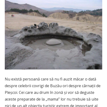
Nu există persoană care să nu fi auzit măcar o dată
despre celebrii covrigi de Buzău ori despre cârnații de
Pleșcoi. Cei care au drum în zonă și vor să deguste
aceste preparate de la „mama” lor nu trebuie să uite
nici de un alt obiectiv turistic extrem de important al