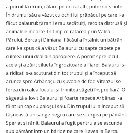
a pornit la drum, călare pe un cal alb, puternic şi iute.
În drumul său a văzut cu ochii lui prăpădul pe care l-a
făcut balaurul: ţăranii erau secătuiţi, recolta distrusă şi
animalele moarte. În timp ce rătăcea prin Valea
Părului, Berca şi Dimiana, flăcăul a întâlnit un bătrân
care i-a spus că a văzut Balaurul cu şapte capete pe
culmea unui deal din apropiere. A pornit spre locul
acela şi a zărit silueta îngrozitoare a Fiarei. Balaurul s-
a ridicat, s-a scuturat din tot trupul şi a început să
arunce spre Arbănaşu cu şuvoaie de foc. Viteazul se
ferea din calea focului şi trimitea săgeţi înspre fiară. O
săgeată a lovit Balaurul şi foarte repede Arbănaş i-a
tăiat un cap cu paloşul său. Din trupul lui a început să
ţâşnească un sange negru care se scurgea pe pământ.
Speriat şi rănit, Balaurul a fugit pentru a se ascunde
sub pământ într-un bârlog pe care îl avea la Berca.