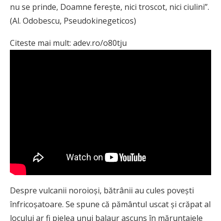
nu se prinde, Doamne fereşte, nici troscot, nici ciulini”.
(Al. Odobescu, Pseudokinegeticos)
Citeste mai mult: adev.ro/o80tju
Despre vulcanii noroioşi, bătrânii au cules poveşti
înfricoşatoare. Se spune că pământul uscat şi crăpat al
locului ar fi pielea unui balaur ascuns în măruntaiele