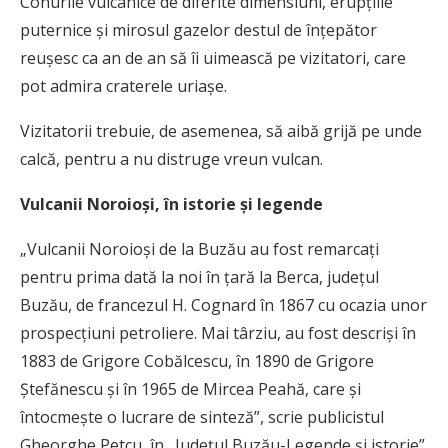
Conurile vulcanice de diferite dimensiuni, erupțiile
puternice și mirosul gazelor destul de înțepător
reușesc ca an de an să îi uimească pe vizitatori, care
pot admira craterele uriașe.
Vizitatorii trebuie, de asemenea, să aibă grijă pe unde
calcă, pentru a nu distruge vreun vulcan.
Vulcanii Noroioşi, în istorie şi legende
„Vulcanii Noroioşi de la Buzău au fost remarcaţi
pentru prima dată la noi în ţară la Berca, judeţul
Buzău, de francezul H. Cognard în 1867 cu ocazia unor
prospecţiuni petroliere. Mai târziu, au fost descrişi în
1883 de Grigore Cobălcescu, în 1890 de Grigore
Ştefănescu şi în 1965 de Mircea Peahă, care şi
întocmeşte o lucrare de sinteză”, scrie publicistul
Gheorghe Petcu, în „Judeţul Buzău-Legende şi istorie”.