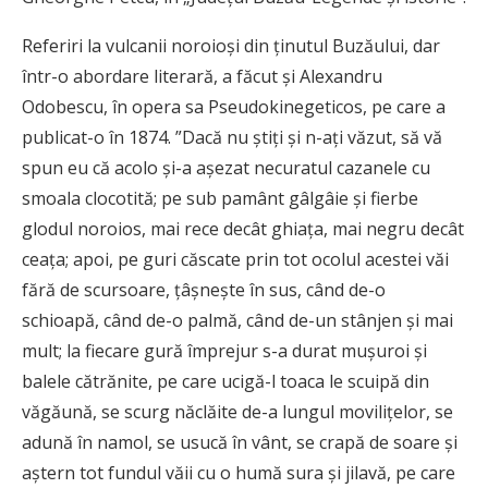
Referiri la vulcanii noroioşi din ţinutul Buzăului, dar
într-o abordare literară, a făcut şi Alexandru
Odobescu, în opera sa Pseudokinegeticos, pe care a
publicat-o în 1874. ”Dacă nu ştiţi şi n-aţi văzut, să vă
spun eu că acolo şi-a aşezat necuratul cazanele cu
smoala clocotită; pe sub pamânt gâlgâie şi fierbe
glodul noroios, mai rece decât ghiaţa, mai negru decât
ceaţa; apoi, pe guri căscate prin tot ocolul acestei văi
fără de scursoare, ţâşneşte în sus, când de-o
schioapă, când de-o palmă, când de-un stânjen şi mai
mult; la fiecare gură împrejur s-a durat muşuroi şi
balele cătrănite, pe care ucigă-l toaca le scuipă din
văgăună, se scurg năclăite de-a lungul moviliţelor, se
adună în namol, se usucă în vânt, se crapă de soare şi
aştern tot fundul văii cu o humă sura şi jilavă, pe care