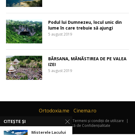
Podul lui Dumnezeu, locul unic din
lume în care trebuie să ajungi
5 august 2019
BÂRSANA, MĂNĂSTIREA DE PE VALEA
IZEI
5 august 2019
Ortodoxia.me
Cinema.ro
© 2007 - 2026 Travel.ro |
Contact
|
Termeni și condiții de utilizare
|
CITEȘTE ȘI
Informatii Cookies
|
Politică de Confidențialitate
Misterele Lacului