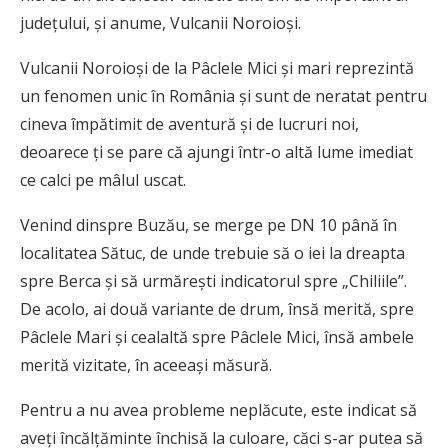
județului, și anume, Vulcanii Noroioși.
Vulcanii Noroioşi de la Pâclele Mici şi mari reprezintă
un fenomen unic în România și sunt de neratat pentru
cineva împătimit de aventură și de lucruri noi,
deoarece ți se pare că ajungi într-o altă lume imediat
ce calci pe mâlul uscat.
Venind dinspre Buzău, se merge pe DN 10 până în
localitatea Sătuc, de unde trebuie să o iei la dreapta
spre Berca și să urmărești indicatorul spre „Chiliile”.
De acolo, ai două variante de drum, însă merită, spre
Pâclele Mari și cealaltă spre Pâclele Mici, însă ambele
merită vizitate, în aceeași măsură.
Pentru a nu avea probleme neplăcute, este indicat să
aveți încălțăminte închisă la culoare, căci s-ar putea să