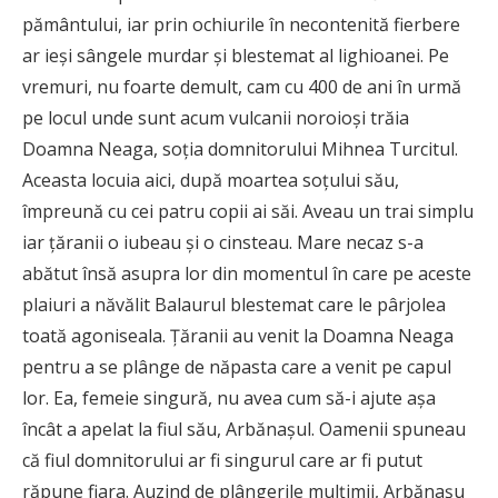
pământului, iar prin ochiurile în necontenită fierbere
ar ieşi sângele murdar şi blestemat al lighioanei. Pe
vremuri, nu foarte demult, cam cu 400 de ani în urmă
pe locul unde sunt acum vulcanii noroioşi trăia
Doamna Neaga, soţia domnitorului Mihnea Turcitul.
Aceasta locuia aici, după moartea soţului său,
împreună cu cei patru copii ai săi. Aveau un trai simplu
iar ţăranii o iubeau şi o cinsteau. Mare necaz s-a
abătut însă asupra lor din momentul în care pe aceste
plaiuri a năvălit Balaurul blestemat care le pârjolea
toată agoniseala. Ţăranii au venit la Doamna Neaga
pentru a se plânge de năpasta care a venit pe capul
lor. Ea, femeie singură, nu avea cum să-i ajute aşa
încât a apelat la fiul său, Arbănaşul. Oamenii spuneau
că fiul domnitorului ar fi singurul care ar fi putut
răpune fiara. Auzind de plângerile mulţimii, Arbănaşu