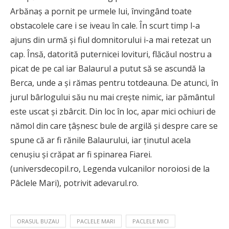
Arbănaş a pornit pe urmele lui, învingând toate
obstacolele care i se iveau în cale. În scurt timp l-a
ajuns din urmă şi fiul domnitorului i-a mai retezat un
cap. Însă, datorită puternicei lovituri, flăcăul nostru a
picat de pe cal iar Balaurul a putut să se ascundă la
Berca, unde a şi rămas pentru totdeauna. De atunci, în
jurul bârlogului său nu mai creşte nimic, iar pământul
este uscat şi zbârcit. Din loc în loc, apar mici ochiuri de
nămol din care ţâşnesc bule de argilă şi despre care se
spune că ar fi rănile Balaurului, iar ţinutul acela
cenuşiu şi crăpat ar fi spinarea Fiarei.
(universdecopil.ro, Legenda vulcanilor noroiosi de la
Pâclele Mari), potrivit adevarul.ro.
ORASUL BUZAU
PACLELE MARI
PACLELE MICI